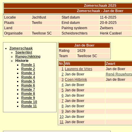
Zomerschaak 2025
Zomerschaak - Jan de Boer
Locatie
Jachtlust
Start datum
11-6-2025
Plaats
Twello
Eind datum
20-8-2025
Land
Pairing systeem
Zwitsers
Organisatie
Twellose SC
Scheidsrechters
Henk Casteel
Jan de Boer
Zomerschaak
Rating
1629
Spelerlijst
Team
Twellose SC
Rangschikking
Historie
Nr.
Wit
Zwart
Ronde 1
Ronde 2
1
Laurens de Vries
Jan de Boer
Ronde 3
2
Jan de Boer
René Rouwhors
Ronde 4
3
Coen Hilbrink
Jan de Boer
Ronde 5
4
Jan de Boer
Ronde 6
Ronde 7
5
Jan de Boer
Ronde 8
6
Jan de Boer
Ronde 9
7
Jan de Boer
Ronde 10
Ronde 11
8
Jan de Boer
9
Jan de Boer
10
Jan de Boer
11
Jan de Boer