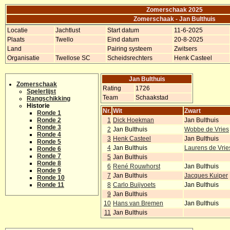
Zomerschaak 2025
Zomerschaak - Jan Bulthuis
Locatie
Jachtlust
Start datum
11-6-2025
Plaats
Twello
Eind datum
20-8-2025
Land
Pairing systeem
Zwitsers
Organisatie
Twellose SC
Scheidsrechters
Henk Casteel
Jan Bulthuis
Zomerschaak
Rating
1726
Spelerlijst
Team
Schaakstad
Rangschikking
Historie
Nr.
Wit
Zwart
Ronde 1
Ronde 2
1
Dick Hoekman
Jan Bulthuis
Ronde 3
2
Jan Bulthuis
Wobbe de Vries
Ronde 4
3
Henk Casteel
Jan Bulthuis
Ronde 5
4
Jan Bulthuis
Laurens de Vrie
Ronde 6
Ronde 7
5
Jan Bulthuis
Ronde 8
6
René Rouwhorst
Jan Bulthuis
Ronde 9
7
Jan Bulthuis
Jacques Kuiper
Ronde 10
Ronde 11
8
Carlo Buijvoets
Jan Bulthuis
9
Jan Bulthuis
10
Hans van Bremen
Jan Bulthuis
11
Jan Bulthuis