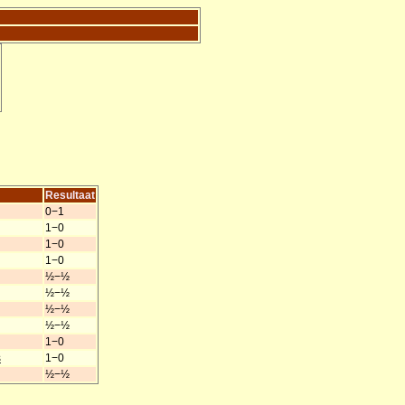
Resultaat
0−1
1−0
1−0
1−0
½−½
½−½
½−½
½−½
1−0
s
1−0
½−½