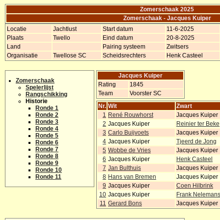
Zomerschaak 2025
Zomerschaak - Jacques Kuiper
Locatie
Jachtlust
Start datum
11-6-2025
Plaats
Twello
Eind datum
20-8-2025
Land
Pairing systeem
Zwitsers
Organisatie
Twellose SC
Scheidsrechters
Henk Casteel
Jacques Kuiper
Zomerschaak
Rating
1845
Spelerlijst
Team
Voorster SC
Rangschikking
Historie
Nr.
Wit
Zwart
Ronde 1
Ronde 2
1
René Rouwhorst
Jacques Kuiper
Ronde 3
2
Jacques Kuiper
Reinier ter Beke
Ronde 4
3
Carlo Buijvoets
Jacques Kuiper
Ronde 5
4
Jacques Kuiper
Tjeerd de Jong
Ronde 6
Ronde 7
5
Wobbe de Vries
Jacques Kuiper
Ronde 8
6
Jacques Kuiper
Henk Casteel
Ronde 9
7
Jan Bulthuis
Jacques Kuiper
Ronde 10
Ronde 11
8
Hans van Bremen
Jacques Kuiper
9
Jacques Kuiper
Coen Hilbrink
10
Jacques Kuiper
Frank Neleman
11
Gerard Bons
Jacques Kuiper