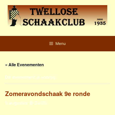
Ga
naar
de
inhoud
Menu
« Alle Evenementen
Dit evenement is voorbij.
Zomeravondschaak 9e ronde
5 augustus @ 20:00