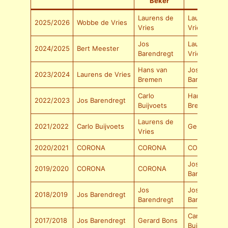
Beker
bokaal
Laurens de
Laurens de
2025/2026
Wobbe de Vries
Vries
Vries
Jos
Laurens de
2024/2025
Bert Meester
Barendregt
Vries
Hans van
Jos
2023/2024
Laurens de Vries
Bremen
Barendregt
Carlo
Hans van
2022/2023
Jos Barendregt
Buijvoets
Bremen
Laurens de
2021/2022
Carlo Buijvoets
Gerald Visch
Vries
2020/2021
CORONA
CORONA
CORONA
Jos
2019/2020
CORONA
CORONA
Barendregt
Jos
Jos
2018/2019
Jos Barendregt
Barendregt
Barendregt
Carlo
2017/2018
Jos Barendregt
Gerard Bons
Buijvoets