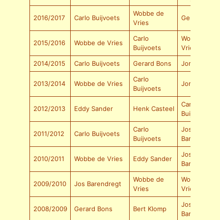
Wobbe de
2016/2017
Carlo Buijvoets
Gerard Bons
Vries
Carlo
Wobbe de
2015/2016
Wobbe de Vries
Buijvoets
Vries
2014/2015
Carlo Buijvoets
Gerard Bons
Jorik Jonker
Carlo
2013/2014
Wobbe de Vries
Jorik Jonker
Buijvoets
Carlo
2012/2013
Eddy Sander
Henk Casteel
Buijvoets
Carlo
Jos
2011/2012
Carlo Buijvoets
Buijvoets
Barendregt
Jos
2010/2011
Wobbe de Vries
Eddy Sander
Barendregt
Wobbe de
Wobbe de
2009/2010
Jos Barendregt
Vries
Vries
Jos
2008/2009
Gerard Bons
Bert Klomp
Barendregt