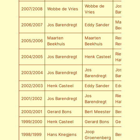
Wobbe de
Jos
2007/2008
Wobbe de Vries
Vries
Barendregt
Maarten
2006/2007
Jos Barendregt
Eddy Sander
Beekhuis
Maarten
Maarten
René
2005/2006
Beekhuis
Beekhuis
Renders
Rien van
2004/2005
Jos Barendregt
Henk Casteel
Hattum
Jos
Jos
2003/2004
Jos Barendregt
Barendregt
Barendregt
2002/2003
Henk Casteel
Eddy Sander
Eddy Sander
Jos
Rien van
2001/2002
Jos Barendregt
Barendregt
Hattum
2000/2001
Gerard Bons
Bert Meester
Bert Meeste
1999/2000
Henk Casteel
Gerard Bons
Gerard Bons
Joop
1998/1999
Hans Knegjens
Bert Klomp
Groenenberg