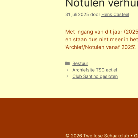
Notulen verhu
31 juli 2025
door
Henk Casteel
Met ingang van dit jaar (202
en staan dus niet meer in het
‘Archief/Notulen vanaf 2025’.
Categorieën
Bestuur
Archiefsite TSC actief
Club Santino gesloten
© 2026 Twellose Schaakclub
• G